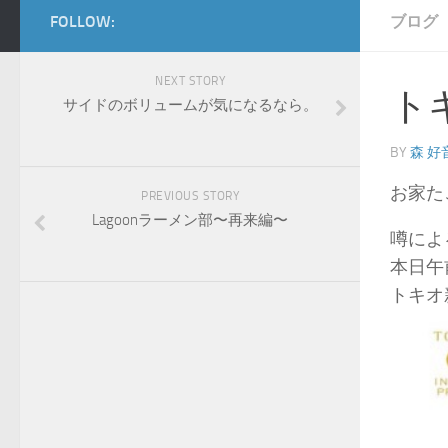
FOLLOW:
ブログ
NEXT STORY
ト
サイドのボリュームが気になるなら。
BY
森 好
お家た
PREVIOUS STORY
Lagoonラーメン部〜再来編〜
噂によ
本日午
トキオ