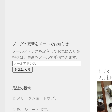
ブログの更新をメールでお知らせ
メールアドレスを記入してお気に入りを
押せば、更新をメールで受信できます。
メ
ー
トキオ
ル
２月初
ア
ド
最近の投稿
レ
スリークショートボブ。
ス
艶、ショートボブ。