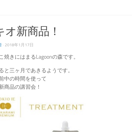
キオ新商品！
音
· 2018年1月17日
こ焼きにはまるLagoonの森です。
ると三ヶ月であきるようです。
前中の時間を使って
新商品の講習会！