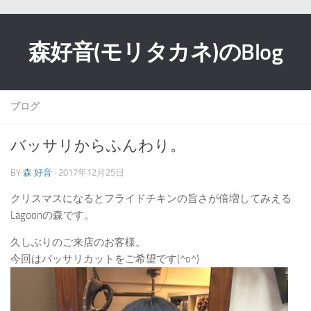
森好音(モリタカネ)のBlog
ブログ
バッサリからふんわり。
BY
森 好音
· 2017年12月25日
クリスマスになるとフライドチキンの旨さが倍増してみえる
Lagoonの森です。
久しぶりのご来店のお客様。
今回はバッサリカットをご希望です(^o^)