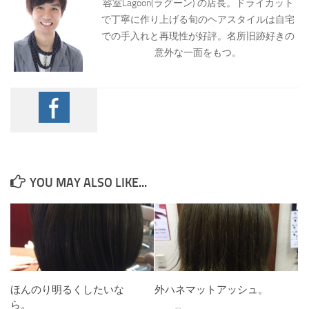
容室Lagoon(ラグーン) の店長。ドライカット
で丁寧に作り上げる旬のヘアスタイルは自宅
での手入れと再現性が好評。名所旧跡好きの
意外な一面をもつ。
YOU MAY ALSO LIKE...
ほんのり明るくしたいな
外ハネマットアッシュ。
ら。