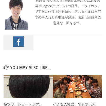
森好音 モリタカネ 堺市西区津久野にある美
容室Lagoon(ラグーン) の店長。ドライカット
で丁寧に作り上げる旬のヘアスタイルは自宅
での手入れと再現性が好評。名所旧跡好きの
意外な一面をもつ。
YOU MAY ALSO LIKE...
極ツヤ、ショートボブ。
小さな入社式、でも夢は大