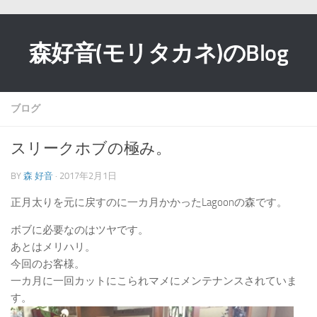
森好音(モリタカネ)のBlog
ブログ
スリークホブの極み。
BY
森 好音
· 2017年2月1日
正月太りを元に戻すのに一カ月かかったLagoonの森です。
ボブに必要なのはツヤです。
あとはメリハリ。
今回のお客様。
一カ月に一回カットにこられマメにメンテナンスされていま
す。