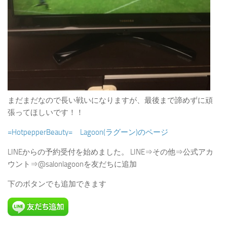
まだまだなので長い戦いになりますが、最後まで諦めずに頑
張ってほしいです！！
=HotpepperBeauty= Lagoon(ラグーン)のページ
LINEからの予約受付を始めました。 LINE⇒その他⇒公式アカ
ウント⇒@salonlagoonを友だちに追加
下のボタンでも追加できます