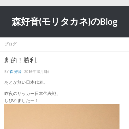
森好音(モリタカネ)のBlog
ブログ
劇的！勝利。
BY
森 好音
· 2016年10月6日
あとが無い日本代表。
昨夜のサッカー日本代表戦。
しびれましたー！