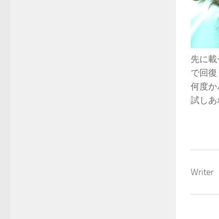
先に載
で回復
何度か
試しあ
Wri