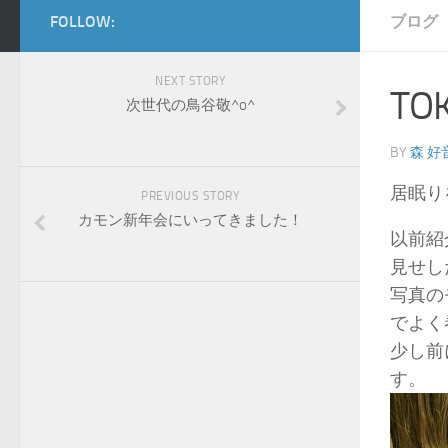
FOLLOW:
ブログ
NEXT STORY
T
次世代の鳥谷敬^o^
BY
森 好
居眠り
PREVIOUS STORY
カモン新年会にいってきました！
以前紹
見せし
写真の
でよく
少し前
す。