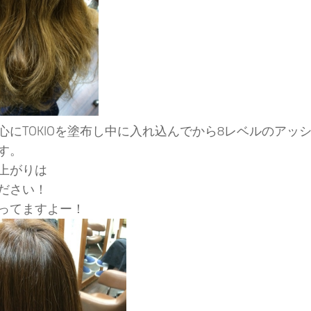
心にTOKIOを塗布し中に入れ込んでから8レベルのアッ
す。
上がりは
ださい！
ってますよー！