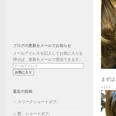
ブログの更新をメールでお知らせ
メールアドレスを記入してお気に入りを
押せば、更新をメールで受信できます。
メ
ー
ル
まずは
ア
↓↓↓↓
ド
最近の投稿
レ
スリークショートボブ。
ス
艶、ショートボブ。