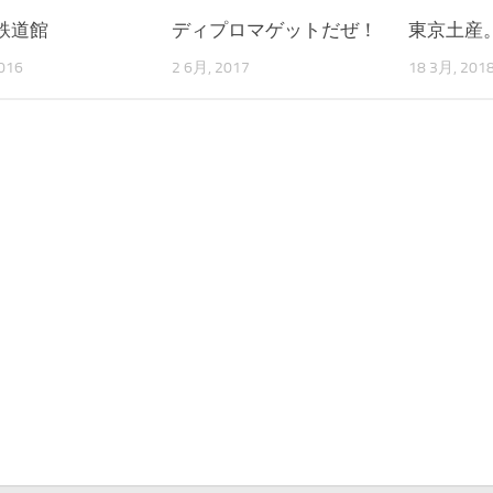
鉄道館
ディプロマゲットだぜ！
東京土産
016
2 6月, 2017
18 3月, 201