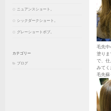
ニュアンスショート。
シックダークショート。
グレーショートボブ。
毛先中
塗りま
カテゴリー
で、仕
ブログ
みてく
毛先蘇